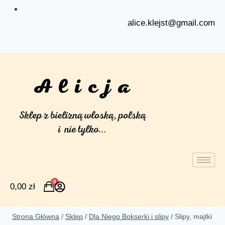
alice.klejst@gmail.com
0
0,00
zł
Strona Główna
/
Sklep
/
Dla Niego Bokserki i slipy
/
Slipy, majtki