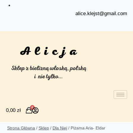
alice.klejst@gmail.com
0
0,00
zł
Strona Główna
/
Sklep
/
Dla Niej
/
Piżama Aria- Eldar