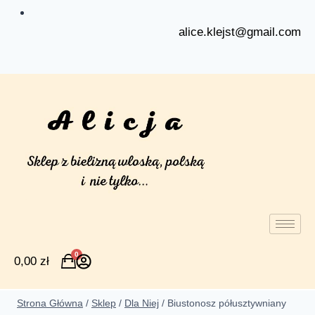
alice.klejst@gmail.com
0
0,00
zł
Strona Główna
/
Sklep
/
Dla Niej
/
Biustonosz półusztywniany