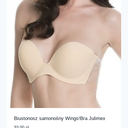
Biustonosz samonośny Wings!Bra Julimex
93,00
zł