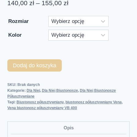
140,00
zł
–
155,00
zł
Rozmiar
Kolor
Dodaj do koszyka
SKU:
Brak danych
Kategorie:
Dla Niej
,
Dla Niej Biustonosze
,
Dla Niej Biustonosze
Półusztywniane
Tagi:
Biustonosz półusztywniany
,
biustonosz półusztywniany Vena
,
Vena biustonosz półusztywniany VB 400
Opis