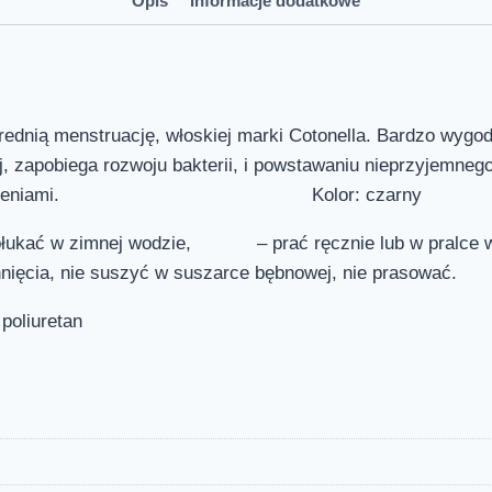
Opis
Informacje dodatkowe
ednią menstruację, włoskiej marki Cotonella. Bardzo wygodn
j, zapobiega rozwoju bakterii, i powstawaniu nieprzyjemneg
alnymi zabrudzeniami. Kolor: czarny
odzie, – prać ręcznie lub w pralce w temper
e suszyć w suszarce bębnowej, nie prasować.
poliuretan