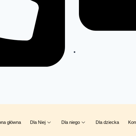
ona główna
Dla Niej
Dla niego
Dla dziecka
Kon