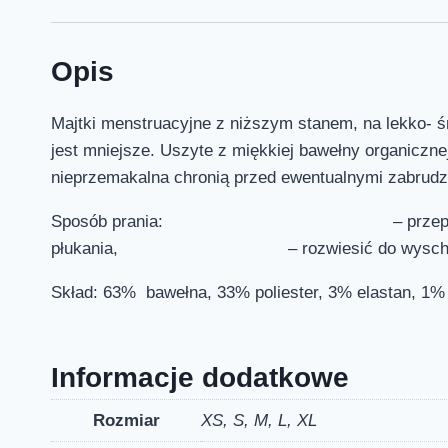
Opis
Majtki menstruacyjne z niższym stanem, na lekko- śr
jest mniejsze. Uszyte z miękkiej bawełny organiczne
nieprzemakalna chronią przed ewentu
Sposób prania: – przepłukać w zimnej w
płukania, – rozwiesić do wyschnięcia, ni
Skład: 63% bawełna, 33% poliester, 3% elastan, 1% 
Informacje dodatkowe
Rozmiar
XS, S, M, L, XL