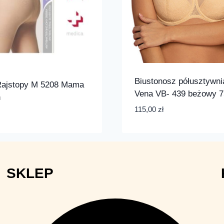
Biustonosz półusztywni
Rajstopy M 5208 Mama
Vena VB- 439 beżowy 
n
115,00
zł
SKLEP