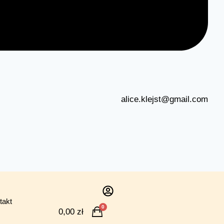
alice.klejst@gmail.com
takt
0
0,00
zł