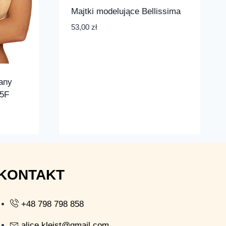
Majtki modelujące Bellissima
53,00
zł
any
75F
KONTAKT
+48 798 798 858
alice.klejst@gmail.com