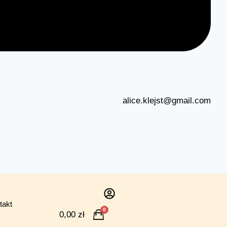
alice.klejst@gmail.com
takt
0
0,00
zł