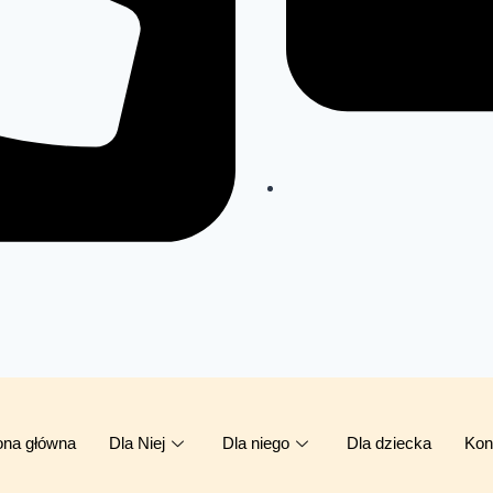
ona główna
Dla Niej
Dla niego
Dla dziecka
Kon