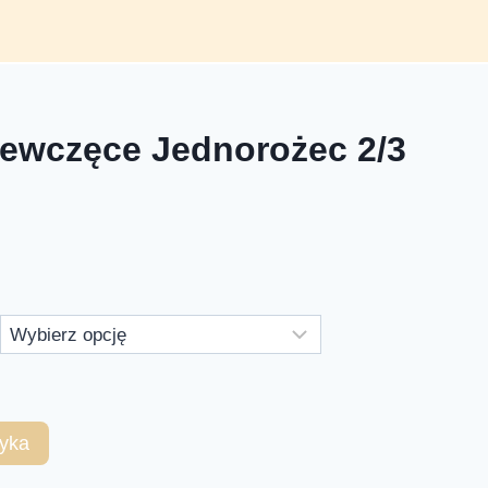
iewczęce Jednorożec 2/3
yka