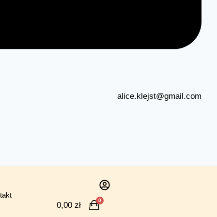
alice.klejst@gmail.com
takt
0
0,00
zł