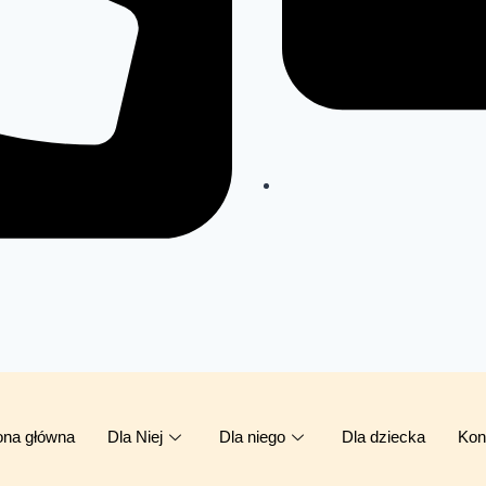
ona główna
Dla Niej
Dla niego
Dla dziecka
Kon