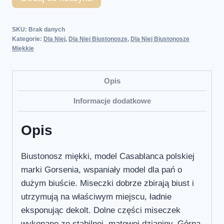
SKU:
Brak danych
Kategorie:
Dla Niej
,
Dla Niej Biustonosze
,
Dla Niej Biustonosze
Miękkie
Opis
Informacje dodatkowe
Opis
Biustonosz miękki, model Casablanca polskiej
marki Gorsenia, wspaniały model dla pań o
dużym biuście. Miseczki dobrze zbirają biust i
utrzymują na właściwym miejscu, ładnie
eksponując dekolt. Dolne części miseczek
wykonane ze stabilnej, matowej dzianiny. Górna