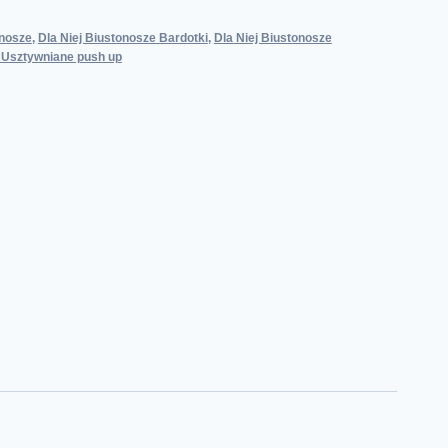
onosze
,
Dla Niej Biustonosze Bardotki
,
Dla Niej Biustonosze
e Usztywniane push up