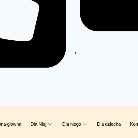
ona główna
Dla Niej
Dla niego
Dla dziecka
Kon