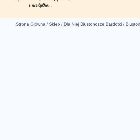
Strona Główna
/
Sklep
/
Dla Niej Biustonosze Bardotki
/
Biuston