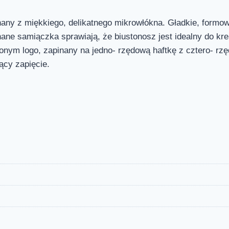
nany z miękkiego, delikatnego mikrowłókna. Gładkie, formow
nane samiączka sprawiają, że biustonosz jest idealny do kre
nym logo, zapinany na jedno- rzędową haftkę z cztero- rz
ący zapięcie.