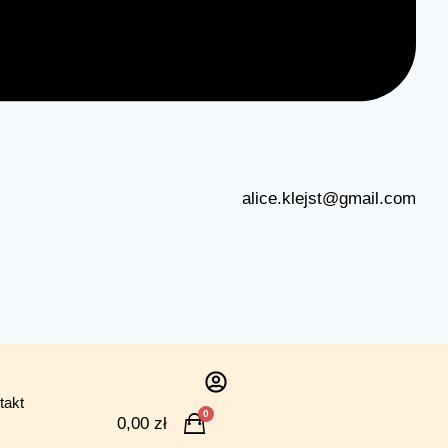
alice.klejst@gmail.com
takt
0
0,00
zł