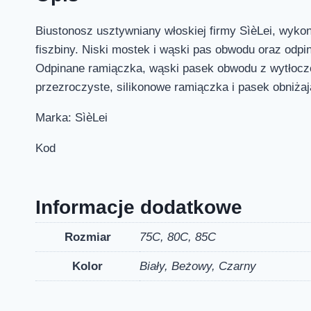
Biustonosz usztywniany włoskiej firmy SìèLei, wyko
fiszbiny. Niski mostek i wąski pas obwodu oraz odpi
Odpinane ramiączka, wąski pasek obwodu z wytłoczo
przezroczyste, silikonowe ramiączka i pasek obniżaj
Marka: SìèLei
Kod
Informacje dodatkowe
Rozmiar
75C, 80C, 85C
Kolor
Biały, Beżowy, Czarny