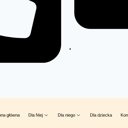
ona główna
Dla Niej
Dla niego
Dla dziecka
Kon