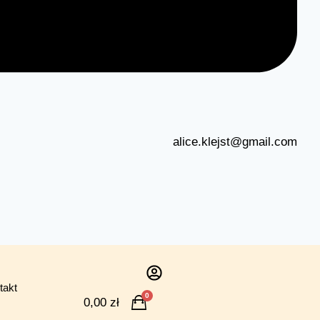
alice.klejst@gmail.com
takt
0
0,00
zł