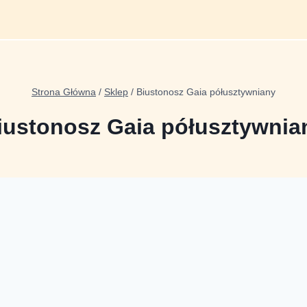
Strona Główna
/
Sklep
/
Biustonosz Gaia półusztywniany
iustonosz Gaia półusztywnia