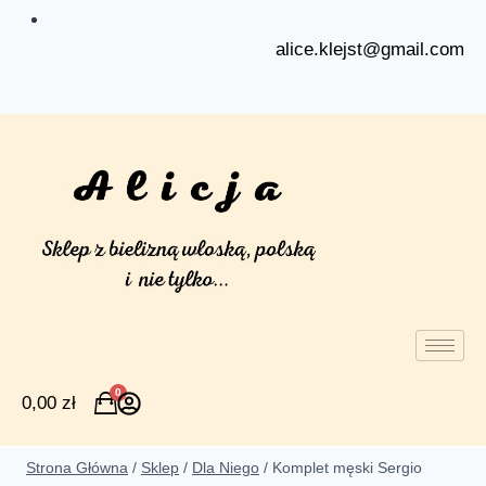
alice.klejst@gmail.com
0
0,00
zł
Strona Główna
/
Sklep
/
Dla Niego
/
Komplet męski Sergio