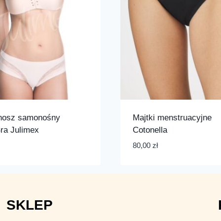
onosz samonośny
Majtki menstruacyjne
ra Julimex
Cotonella
80,00
zł
SKLEP