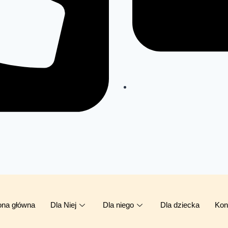
ona główna
Dla Niej
Dla niego
Dla dziecka
Kon