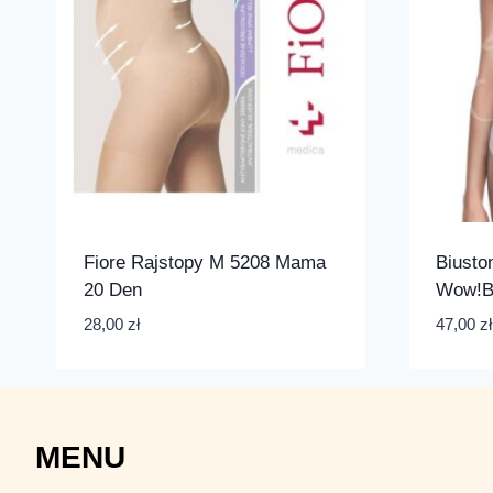
Fiore Rajstopy M 5208 Mama
Biust
20 Den
Wow!B
28,00
zł
47,00
zł
MENU