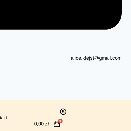
alice.klejst@gmail.com
takt
0
0,00
zł