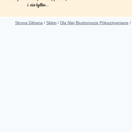
Strona Główna
/
Sklep
/
Dla Niej Biustonosze Półusztywniane
/