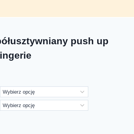
półusztywniany push up
ingerie