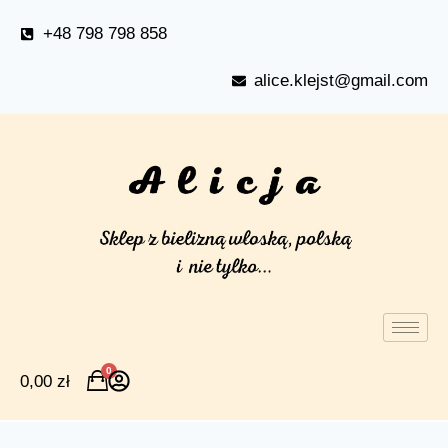
+48 798 798 858
alice.klejst@gmail.com
0
0,00
zł